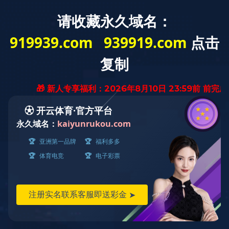
English
产品中心
PRODUCT
>亚马逊专供
>6686在线(中国)唯一官方网站
>烘焙用具
>户外商品
>刀具
>家居用品