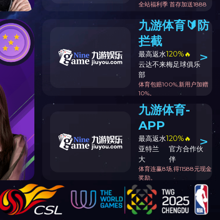
“恒隆杯”阳江市新企联首届才艺大赛（总决赛）