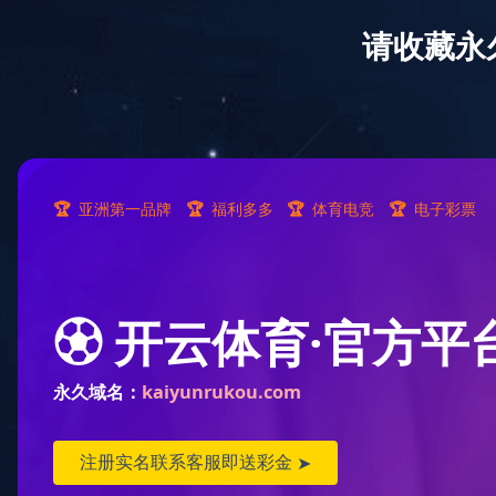
HOME
ABOUT
首 页
关于企业
ABOUT
组
关于企业
> Company profile
> Development