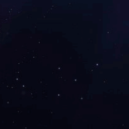
FEEDBACK
Admin
Copyright © 2017 6686在线(中国)唯
联系电话：86-0662-6600163 传真：86-0662-66007
jnty com
|
YB.COM
|
完美官方网站
|
WANQIUTONG.COM玩
站
|