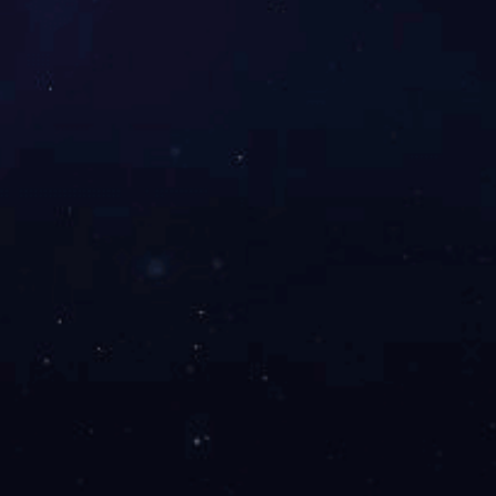
一官方网站 地址：广东省阳江市阳东县永兴一路
68 E-mail：tansung1@tansung.net.cn
球通
|
乐动手机站·官方版在线
|
AK平台_AK(中国)一站式服务平台